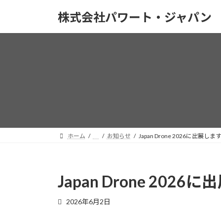
コ
ナ
株式会社パワート・ジャパン
ン
ビ
テ
ゲ
ン
ー
ツ
シ
へ
ョ
ス
ン
キ
に
ッ
移
プ
動
ホーム
お知らせ
Japan Drone 2026に出展しま
Japan Drone 202
2026年6月2日