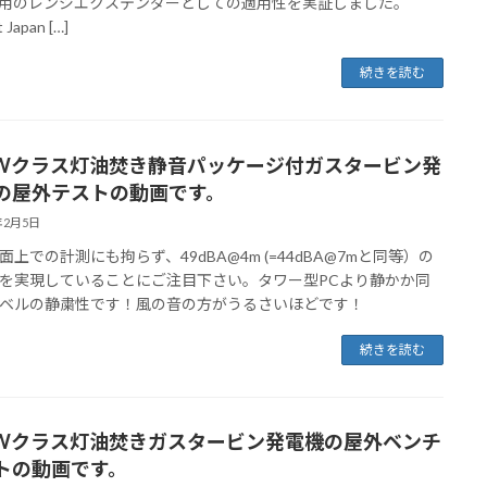
用のレンジエクステンダーとしての適用性を実証しました。
 Japan […]
続きを読む
5kWクラス灯油焚き静音パッケージ付ガスタービン発
の屋外テストの動画です。
年2月5日
面上での計測にも拘らず、49dBA@4m (=44dBA@7mと同等）の
を実現していることにご注目下さい。タワー型PCより静かか同
ベルの静粛性です！風の音の方がうるさいほどです！
続きを読む
5kWクラス灯油焚きガスタービン発電機の屋外ベンチ
トの動画です。