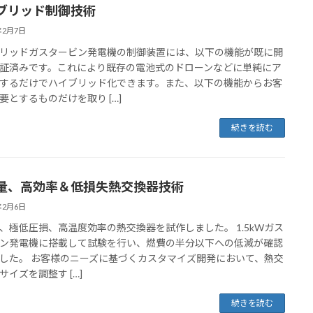
ブリッド制御技術
年2月7日
リッドガスタービン発電機の制御装置には、以下の機能が既に開
証済みです。これにより既存の電池式のドローンなどに単純にア
するだけでハイブリッド化できます。また、以下の機能からお客
要とするものだけを取り […]
続きを読む
量、高効率＆低損失熱交換器技術
年2月6日
、極低圧損、高温度効率の熱交換器を試作しました。 1.5kWガス
ン発電機に搭載して試験を行い、燃費の半分以下への低減が確認
した。 お客様のニーズに基づくカスタマイズ開発において、熱交
サイズを調整す […]
続きを読む