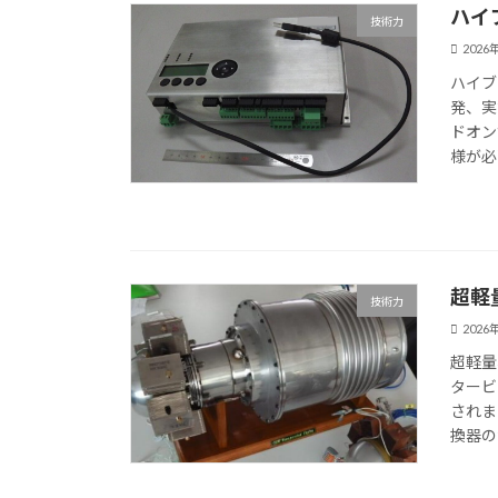
ハイ
技術力
2026
ハイブ
発、実
ドオン
様が必
超軽
技術力
2026
超軽量
タービ
されま
換器の