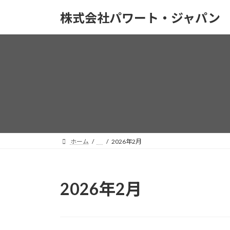
コ
ナ
株式会社パワート・ジャパン
ン
ビ
テ
ゲ
ン
ー
ツ
シ
へ
ョ
ス
ン
キ
に
ッ
移
プ
動
ホーム
2026年2月
2026年2月