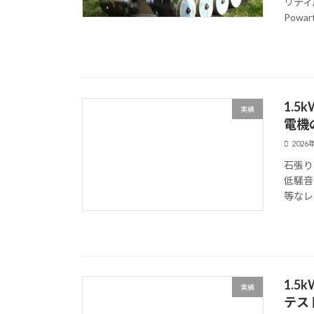
リティ
Powart
1.
実績
電機
2026
石張り
低騒音
等なレ
1.
実績
テス