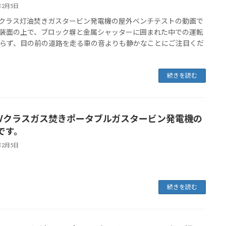
年2月5日
kWクラス灯油焚きガスタービン発電機の屋外ベンチテストの動画で
装面の上で、ブロック塀と金属シャッターに囲まれた中での運転
らず、目の前の道路を走る車の音よりも静かなことにご注目くだ
続きを読む
0Wクラスガス焚きポータブルガスタービン発電機の
です。
年2月5日
続きを読む