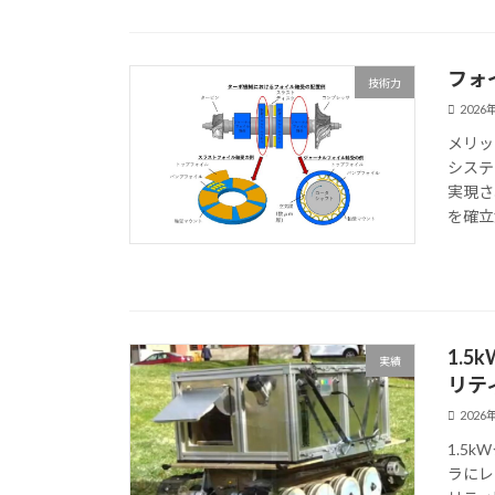
フォ
技術力
2026
メリッ
システ
実現さ
を確立済
1.
実績
リテ
2026
1.5
ラにレ