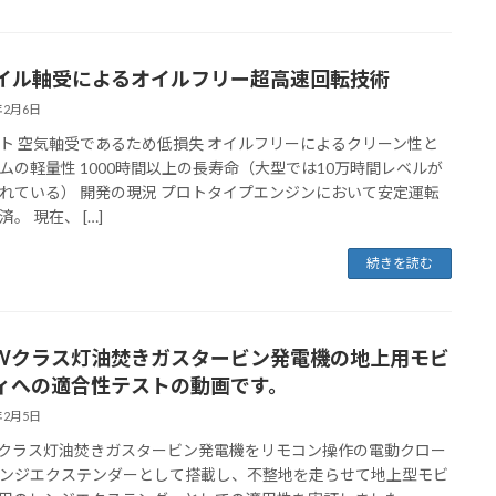
イル軸受によるオイルフリー超高速回転技術
年2月6日
ト 空気軸受であるため低損失 オイルフリーによるクリーン性と
ムの軽量性 1000時間以上の長寿命（大型では10万時間レベルが
れている） 開発の現況 プロトタイプエンジンにおいて安定運転
。 現在、 […]
続きを読む
5kWクラス灯油焚きガスタービン発電機の地上用モビ
ィへの適合性テストの動画です。
年2月5日
kWクラス灯油焚きガスタービン発電機をリモコン操作の電動クロー
ンジエクステンダーとして搭載し、不整地を走らせて地上型モビ