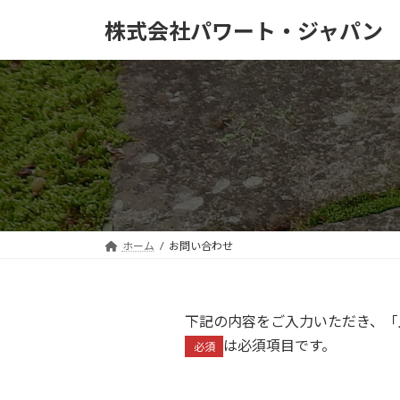
コ
ナ
株式会社パワート・ジャパン
ン
ビ
テ
ゲ
ン
ー
ツ
シ
へ
ョ
ス
ン
キ
に
ッ
移
プ
動
ホーム
お問い合わせ
下記の内容をご入力いただき、「
は必須項目です。
必須