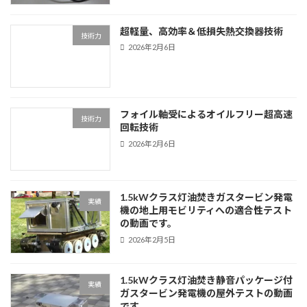
超軽量、高効率＆低損失熱交換器技術
技術力
2026年2月6日
フォイル軸受によるオイルフリー超高速
技術力
回転技術
2026年2月6日
1.5kWクラス灯油焚きガスタービン発電
実績
機の地上用モビリティへの適合性テスト
の動画です。
2026年2月5日
1.5kWクラス灯油焚き静音パッケージ付
実績
ガスタービン発電機の屋外テストの動画
です。